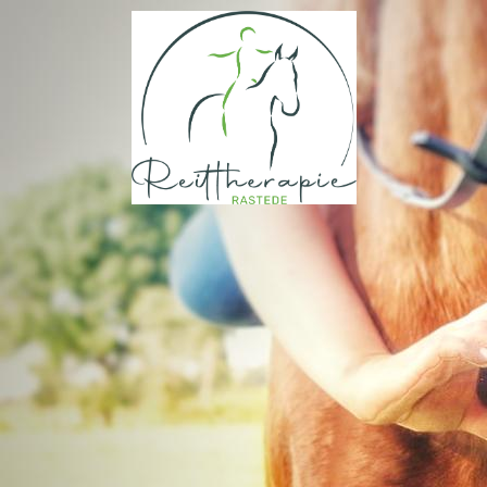
Reittherapie Rastede
Über uns
Was wir unter "Reittherapie" verstehen
Angebot
Kontakt